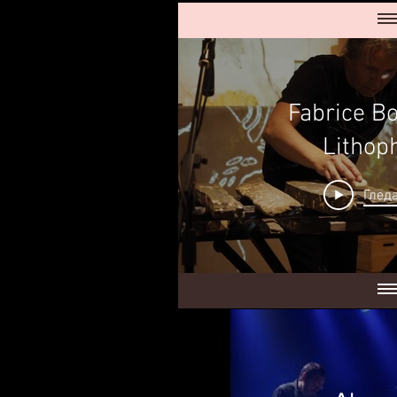
Fabrice Bo
Lithop
Гледа