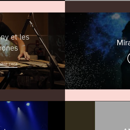
ny et les
Mira
hones
йте сега