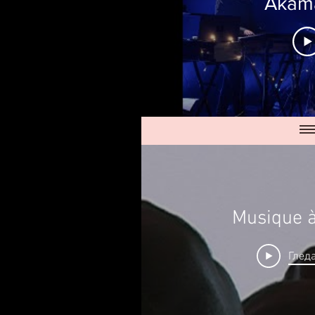
Akam
Musique à
Гледа