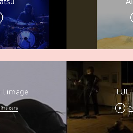
atsu
A
 l'image
LULI
йте сега
Г