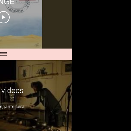
NGE
 videos
ледайте сега