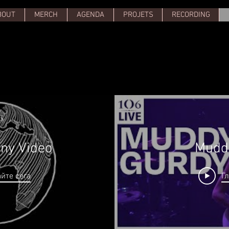
BOUT
MERCH
AGENDA
PROJETS
RECORDING
ony Video
Mudd
йте сега
Г