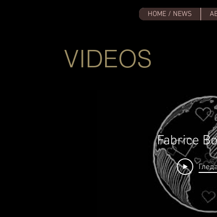
HOME / NEWS
A
VIDEOS
Fabrice B
Гледа